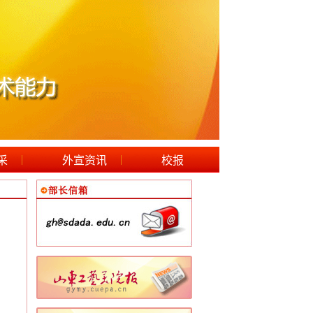
|
|
采
外宣资讯
校报