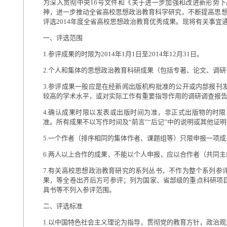
为深入贯彻中央16号文件和《关于进一步加强和改进新形势下高
神，进一步推动全省高校思想政治教育科学研究，不断提高思想
评选2014年度全省高校思想政治教育优秀成果。现将有关事宜
一、评选范围
1.参评成果的时限为2014年1月1日至2014年12月31日。
2.个人和集体的思想政治教育科研成果（包括专著、论文、调
3.参评成果一般应是在经新闻出版机构批准的公开或内部报刊
较高的学术水平，或对实际工作有重要指导作用的调研调查报
4.确认成果时限以发表或出版时间为准，非正式出版物的时
准。所有成果不以写作时间及“前言”“后记”中的说明或其他证
5.一个作者（排序相同的集体作者、课题组等）只限申报一项成
6.两人以上合作的成果，不能以个人申报，应以合作者（共同
7.有关高校思想政治教育研究的系列丛书，不作为整个系列参
果，等全卷出齐后方可参评；列为国家、省部级的重点科研项
具书等不列入参评范围。
二、评选标准
1.以中国特色社会主义理论为指导，贯彻党的教育方针，政治