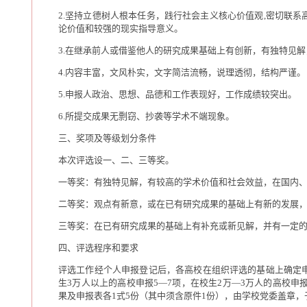
2.坚持立德树人根本任务，践行社会主义核心价值观,密切联
论价值和较强的现实指导意义。
3.在继承前人或借鉴他人的研究成果基础上有创新，有独特见
4.内容丰富，文风朴实，文字简洁流畅，说理透彻，结构严谨。
5.申报人政治、思想、品德和工作表现好，工作成绩较突出。
6.所提交成果无剽窃、抄袭等学术不端现象。
三、奖项及等级划分条件
本次评选设一、二、三等奖。
一等奖：有独特见解，有较高的学术价值和社会效益，在国内
二等奖：观点有新意，或在已有研究成果的基础上有新的发展
三等奖：在已有研究成果的基础上有补充或新见解，并有一定
四、评选程序和要求
评选工作经个人申报登记后，各高校在组织评选的基础上确定
生3万人以上的高校申报5—7项，在校生2万—3万人的高校申
果及申报表各1式5份（其中须含原件1份），由学校党委盖章，于